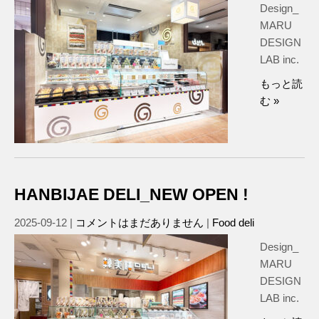
Design_
MARU
DESIGN
LAB inc.
もっと読
む »
HANBIJAE DELI_NEW OPEN !
2025-09-12
|
コメントはまだありません
|
Food deli
Design_
MARU
DESIGN
LAB inc.