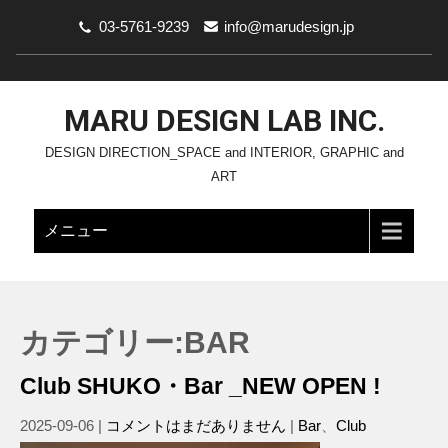
03-5761-9239
info@marudesign.jp
MARU DESIGN LAB INC.
DESIGN DIRECTION_SPACE and INTERIOR, GRAPHIC and
ART
メニュー
カテゴリー:BAR
Club SHUKO・Bar _NEW OPEN !
2025-09-06
|
コメントはまだありません
|
Bar
、
Club